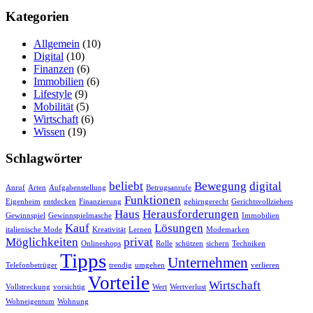
Kategorien
Allgemein
(10)
Digital
(10)
Finanzen
(6)
Immobilien
(6)
Lifestyle
(9)
Mobilität
(5)
Wirtschaft
(6)
Wissen
(19)
Schlagwörter
beliebt
Bewegung
digital
Anruf
Arten
Aufgabenstellung
Betrugsanrufe
Funktionen
Eigenheim
entdecken
Finanzierung
gehirngerecht
Gerichtsvollziehers
Haus
Herausforderungen
Gewinnspiel
Gewinnspielmasche
Immobilien
Kauf
Lösungen
italienische Mode
Kreativität
Lernen
Modemarken
Möglichkeiten
privat
Onlineshops
Rolle
schützen
sichern
Techniken
Tipps
Unternehmen
Telefonbetrüger
trendig
umgehen
verlieren
Vorteile
Wirtschaft
Vollstreckung
vorsichtig
Wert
Wertverlust
Wohneigentum
Wohnung